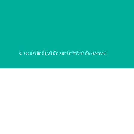
© สงวนลิขสิทธิ์ | บริษัท สมาร์ททีทีซี จำกัด (มหาชน)