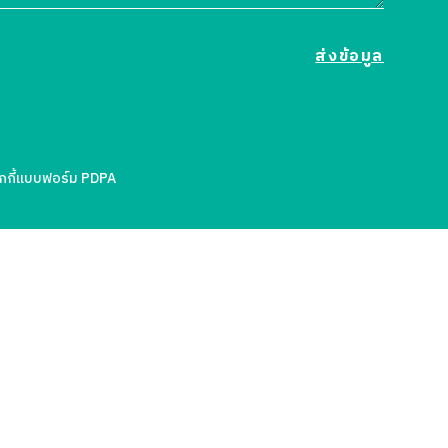
กี้
แบบฟอร์ม PDPA
องคุณ
ล้ว