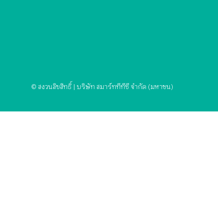
© สงวนลิขสิทธิ์ | บริษัท สมาร์ททีทีซี จำกัด (มหาชน)