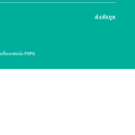
กี้
แบบฟอร์ม PDPA
องคุณ
ล้ว