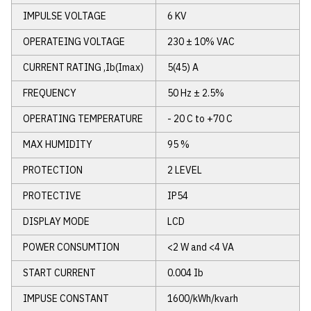
IMPULSE VOLTAGE
6 KV
ติดต่อเรา
OPERATEING VOLTAGE
230 ± 10% VAC
CURRENT RATING ,Ib(Imax)
5(45) A
FREQUENCY
50 Hz ± 2.5%
OPERATING TEMPERATURE
- 20 C to +70 C
MAX HUMIDITY
95 %
PROTECTION
2 LEVEL
PROTECTIVE
IP54
DISPLAY MODE
LCD
POWER CONSUMTION
<2 W and <4 VA
START CURRENT
0.004 Ib
IMPUSE CONSTANT
1600/kWh/kvarh