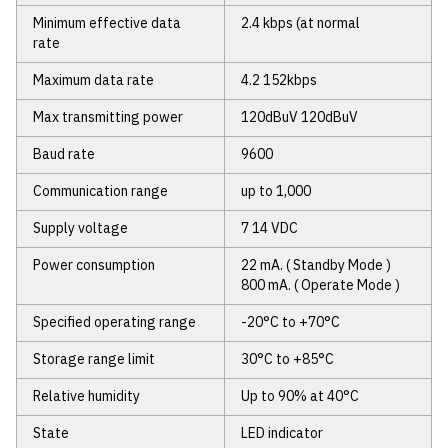
Minimum effective data
2.4 kbps (at normal
ติดต่อเรา
rate
Maximum data rate
4.2 152kbps
Max transmitting power
120dBuV 120dBuV
Baud rate
9600
Communication range
up to 1,000
Supply voltage
7 14 VDC
Power consumption
22 mA. ( Standby Mode )
800 mA. ( Operate Mode )
Specified operating range
-20°C to +70°C
Storage range limit
30°C to +85°C
Relative humidity
Up to 90% at 40°C
State
LED indicator